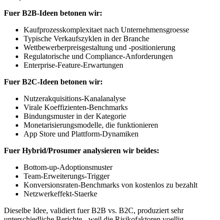
Fuer B2B-Ideen betonen wir:
Kaufprozesskomplexitaet nach Unternehmensgroesse
Typische Verkaufszyklen in der Branche
Wettbewerberpreisgestaltung und -positionierung
Regulatorische und Compliance-Anforderungen
Enterprise-Feature-Erwartungen
Fuer B2C-Ideen betonen wir:
Nutzerakquisitions-Kanalanalyse
Virale Koeffizienten-Benchmarks
Bindungsmuster in der Kategorie
Monetarisierungsmodelle, die funktionieren
App Store und Plattform-Dynamiken
Fuer Hybrid/Prosumer analysieren wir beides:
Bottom-up-Adoptionsmuster
Team-Erweiterungs-Trigger
Konversionsraten-Benchmarks von kostenlos zu bezahlt
Netzwerkeffekt-Staerke
Dieselbe Idee, validiert fuer B2B vs. B2C, produziert sehr
unterschiedliche Berichte - weil die Risikofaktoren voellig