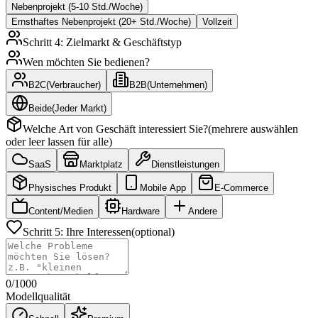
Nebenprojekt (5-10 Std./Woche)
Ernsthaftes Nebenprojekt (20+ Std./Woche)
Vollzeit
Schritt 4: Zielmarkt & Geschäftstyp
Wen möchten Sie bedienen?
B2C
(
Verbraucher
)
B2B
(
Unternehmen
)
Beide
(
Jeder Markt
)
Welche Art von Geschäft interessiert Sie?
(mehrere auswählen
oder leer lassen für alle)
SaaS
Marktplatz
Dienstleistungen
Physisches Produkt
Mobile App
E-Commerce
Content/Medien
Hardware
Andere
Schritt 5: Ihre Interessen
(optional)
0
/
1000
Modellqualität