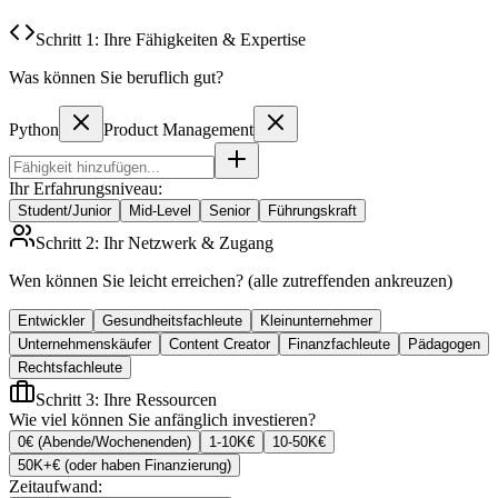
Schritt 1: Ihre Fähigkeiten & Expertise
Was können Sie beruflich gut?
Python
Product Management
Ihr Erfahrungsniveau:
Student/Junior
Mid-Level
Senior
Führungskraft
Schritt 2: Ihr Netzwerk & Zugang
Wen können Sie leicht erreichen? (alle zutreffenden ankreuzen)
Entwickler
Gesundheitsfachleute
Kleinunternehmer
Unternehmenskäufer
Content Creator
Finanzfachleute
Pädagogen
Rechtsfachleute
Schritt 3: Ihre Ressourcen
Wie viel können Sie anfänglich investieren?
0€ (Abende/Wochenenden)
1-10K€
10-50K€
50K+€ (oder haben Finanzierung)
Zeitaufwand: