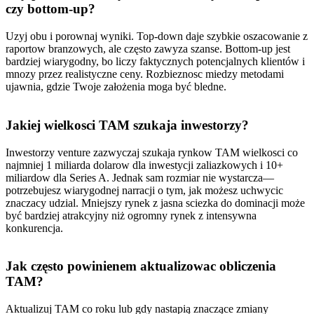
czy bottom-up?
Uzyj obu i porownaj wyniki. Top-down daje szybkie oszacowanie z
raportow branzowych, ale często zawyza szanse. Bottom-up jest
bardziej wiarygodny, bo liczy faktycznych potencjalnych klientów i
mnozy przez realistyczne ceny. Rozbieznosc miedzy metodami
ujawnia, gdzie Twoje założenia moga być bledne.
Jakiej wielkosci TAM szukaja inwestorzy?
Inwestorzy venture zazwyczaj szukaja rynkow TAM wielkosci co
najmniej 1 miliarda dolarow dla inwestycji zaliazkowych i 10+
miliardow dla Series A. Jednak sam rozmiar nie wystarcza—
potrzebujesz wiarygodnej narracji o tym, jak możesz uchwycic
znaczacy udzial. Mniejszy rynek z jasna sciezka do dominacji może
być bardziej atrakcyjny niż ogromny rynek z intensywna
konkurencja.
Jak często powinienem aktualizowac obliczenia
TAM?
Aktualizuj TAM co roku lub gdy nastapią znaczące zmiany