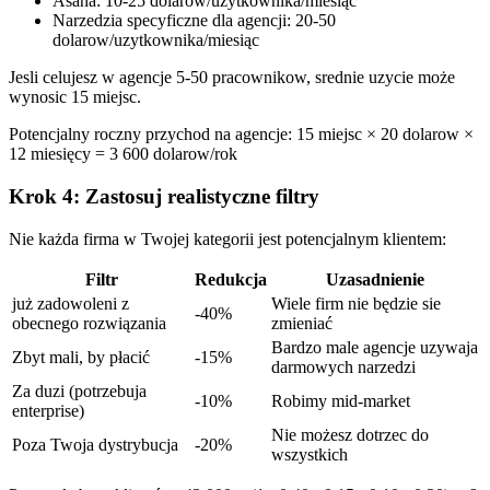
Asana: 10-25 dolarow/uzytkownika/miesiąc
Narzedzia specyficzne dla agencji: 20-50
dolarow/uzytkownika/miesiąc
Jesli celujesz w agencje 5-50 pracownikow, srednie uzycie może
wynosic 15 miejsc.
Potencjalny roczny przychod na agencje: 15 miejsc × 20 dolarow ×
12 miesięcy = 3 600 dolarow/rok
Krok 4: Zastosuj realistyczne filtry
Nie każda firma w Twojej kategorii jest potencjalnym klientem:
Filtr
Redukcja
Uzasadnienie
już zadowoleni z
Wiele firm nie będzie sie
-40%
obecnego rozwiązania
zmieniać
Bardzo male agencje uzywaja
Zbyt mali, by płacić
-15%
darmowych narzedzi
Za duzi (potrzebuja
-10%
Robimy mid-market
enterprise)
Nie możesz dotrzec do
Poza Twoja dystrybucja
-20%
wszystkich