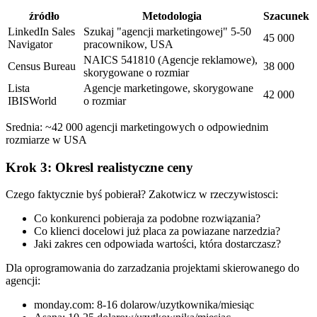
źródło
Metodologia
Szacunek
LinkedIn Sales
Szukaj "agencji marketingowej" 5-50
45 000
Navigator
pracownikow, USA
NAICS 541810 (Agencje reklamowe),
Census Bureau
38 000
skorygowane o rozmiar
Lista
Agencje marketingowe, skorygowane
42 000
IBISWorld
o rozmiar
Srednia: ~42 000 agencji marketingowych o odpowiednim
rozmiarze w USA
Krok 3: Okresl realistyczne ceny
Czego faktycznie byś pobierał? Zakotwicz w rzeczywistosci:
Co konkurenci pobieraja za podobne rozwiązania?
Co klienci docelowi już placa za powiazane narzedzia?
Jaki zakres cen odpowiada wartości, która dostarczasz?
Dla oprogramowania do zarzadzania projektami skierowanego do
agencji:
monday.com: 8-16 dolarow/uzytkownika/miesiąc