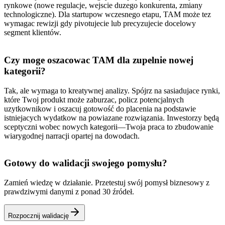
rynkowe (nowe regulacje, wejscie duzego konkurenta, zmiany
technologiczne). Dla startupow wczesnego etapu, TAM może tez
wymagac rewizji gdy pivotujecie lub precyzujecie docelowy
segment klientów.
Czy moge oszacowac TAM dla zupelnie nowej
kategorii?
Tak, ale wymaga to kreatywnej analizy. Spójrz na sasiadujace rynki,
które Twoj produkt może zaburzac, policz potencjalnych
uzytkownikow i oszacuj gotowość do placenia na podstawie
istniejacych wydatkow na powiazane rozwiązania. Inwestorzy będą
sceptyczni wobec nowych kategorii—Twoja praca to zbudowanie
wiarygodnej narracji opartej na dowodach.
Gotowy do walidacji swojego pomysłu?
Zamień wiedzę w działanie. Przetestuj swój pomysł biznesowy z
prawdziwymi danymi z ponad 30 źródeł.
Rozpocznij walidację