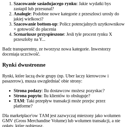
Szacowanie sasiadujacego rynku
: Jakie wydatki bys
zastapil lub przesunal?
Analogie
: Podobne nowe kategorie z przeszlosci urosly do
jakiej wielkosci?
Szacowanie bottom-up
: Policz potencjalnych uzytkownikow
× gotowość do placenia
Scenariusze przyspieszone
: Jesli tyle procent rynku X
przeszloby na Y...
Badz transparentny, ze tworzysz nowa kategorie. Inwestorzy
doceniaja uczciwość.
Rynki dwustronne
Rynki, które laczą dwie grupy (np. Uber laczy kierowcow i
pasazerow), musza uwzgledniać obie strony:
Strona podazy
: Ilu dostawcow możesz pozyskac?
Strona popytu
: Ilu klientów to obsluguje?
TAM
: Taki przepływ transakcji może przejsc przez
platforme?
Dla marketplace'ow TAM jest zazwyczaj mierzony jako wolumen
GMV (Gross Merchandise Volume) lub wolumen transakcji, a nie
opłaty, które pobierasz.