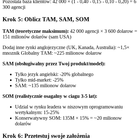
Pozostala baza klientów: 42 000 × (1 - 0,40 - 0,15 - 0,10 - 0,20) = 6
300 agencji
Krok 5: Oblicz TAM, SAM, SOM
TAM (teoretyczne maksimum):
42 000 agencji × 3 600 dolarow =
151 milionów dolarów (sam USA)
Dodaj inne rynki anglojezyczne (UK, Kanada, Australia): ~1,5×
mnoznik Globalny TAM: ~225 milionow dolarow
SAM (obsługiwalny przez Twoj produkt/model):
Tylko jezyk angielski: -20% globalnego
Tylko mid-market: -25%
SAM: ~135 milionow dolarow
SOM (realistycznie osagalny w ciagu 3-5 lat):
Udzial w rynku leadera w niszowym oprogramowaniu
wertykalnym: 15-25%
Konserwatywny SOM: 135M × 15% = ~20 milionow
dolarów
Krok 6: Przetestuj swoje założenia