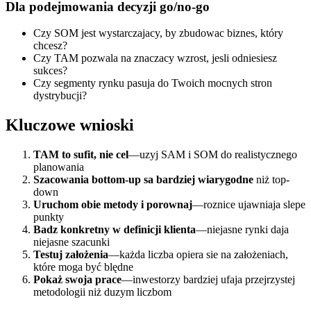
Dla podejmowania decyzji go/no-go
Czy SOM jest wystarczajacy, by zbudowac biznes, który
chcesz?
Czy TAM pozwala na znaczacy wzrost, jesli odniesiesz
sukces?
Czy segmenty rynku pasuja do Twoich mocnych stron
dystrybucji?
Kluczowe wnioski
TAM to sufit, nie cel
—uzyj SAM i SOM do realistycznego
planowania
Szacowania bottom-up sa bardziej wiarygodne
niż top-
down
Uruchom obie metody i porownaj
—roznice ujawniaja slepe
punkty
Badz konkretny w definicji klienta
—niejasne rynki daja
niejasne szacunki
Testuj założenia
—każda liczba opiera sie na założeniach,
które moga być blędne
Pokaż swoja prace
—inwestorzy bardziej ufaja przejrzystej
metodologii niż duzym liczbom