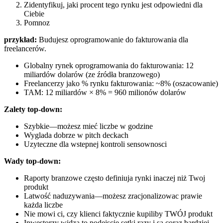
Zidentyfikuj, jaki procent tego rynku jest odpowiedni dla
Ciebie
Pomnoz
przykład:
Budujesz oprogramowanie do fakturowania dla
freelancerów.
Globalny rynek oprogramowania do fakturowania: 12
miliardów dolarów (ze źródła branzowego)
Freelancerzy jako % rynku fakturowania: ~8% (oszacowanie)
TAM: 12 miliardów × 8% = 960 milionów dolarów
Zalety top-down:
Szybkie—możesz mieć liczbe w godzine
Wyglada dobrze w pitch deckach
Uzyteczne dla wstepnej kontroli sensownosci
Wady top-down:
Raporty branzowe często definiuja rynki inaczej niż Twoj
produkt
Latwość naduzywania—możesz zracjonalizowac prawie
każda liczbe
Nie mowi ci, czy klienci faktycznie kupiliby TWÓJ produkt
Inwestorzy widza to podejscie setki razy i sa coraz bardziej