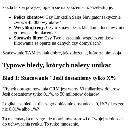
każda liczba powyzej opiera sie na założeniach. Przetestuj je:
Policz klientów
: Czy LinkedIn Sales Navigator faktycznie
zwraca 45 000 wynikow?
Weryfikuj ceny
: Czy rozmawiałes z klientami docelowymi o
gotowosci do placenia?
Sprawdz filtry
: Czy Twoje szacunki wspolczynnikow
filtrowania sa oparte na danych czy domyslach?
Szacowanie TAM jest tak dobre, jak założenia, które za nim stoja.
Typowe bledy, których nalezy unikac
Blad 1: Szacowanie "Jesli dostaniemy tylko X%"
"Rynek oprogramowania CRM jest warty 50 miliardow dolarow.
Jesli dostaniemy tylko 0,1%, to 50 milionow dolarow!"
Logika jest bledna. dlaczego dokladnie dostaniecie 0,1%? dlaczego
nie 0,01% albo 1%?
Ta matematyka niczego nie mowi inwestorowi o Twojej zdolnosci
do uchwycenia rynku. To tylko mnozenie.