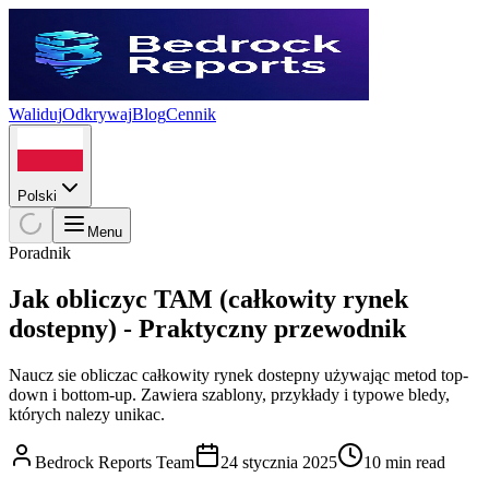
Waliduj
Odkrywaj
Blog
Cennik
Polski
Menu
Poradnik
Jak obliczyc TAM (całkowity rynek
dostepny) - Praktyczny przewodnik
Naucz sie obliczac całkowity rynek dostepny używając metod top-
down i bottom-up. Zawiera szablony, przykłady i typowe bledy,
których nalezy unikac.
Bedrock Reports Team
24 stycznia 2025
10 min read