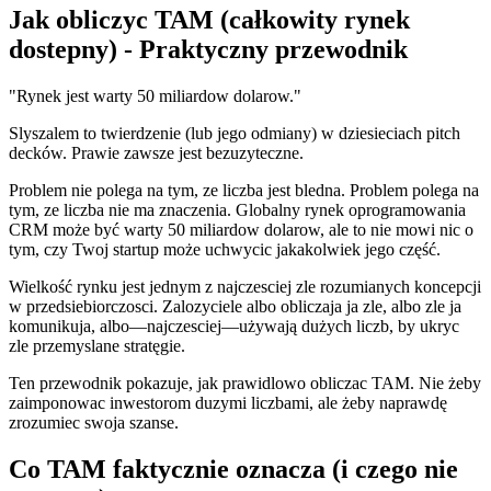
Jak obliczyc TAM (całkowity rynek
dostepny) - Praktyczny przewodnik
"Rynek jest warty 50 miliardow dolarow."
Slyszalem to twierdzenie (lub jego odmiany) w dziesieciach pitch
decków. Prawie zawsze jest bezuzyteczne.
Problem nie polega na tym, ze liczba jest bledna. Problem polega na
tym, ze liczba nie ma znaczenia. Globalny rynek oprogramowania
CRM może być warty 50 miliardow dolarow, ale to nie mowi nic o
tym, czy Twoj startup może uchwycic jakakolwiek jego część.
Wielkość rynku jest jednym z najczesciej zle rozumianych koncepcji
w przedsiebiorczosci. Zalozyciele albo obliczaja ja zle, albo zle ja
komunikuja, albo—najczesciej—używają dużych liczb, by ukryc
zle przemyslane stratęgie.
Ten przewodnik pokazuje, jak prawidlowo obliczac TAM. Nie żeby
zaimponowac inwestorom duzymi liczbami, ale żeby naprawdę
zrozumiec swoja szanse.
Co TAM faktycznie oznacza (i czego nie