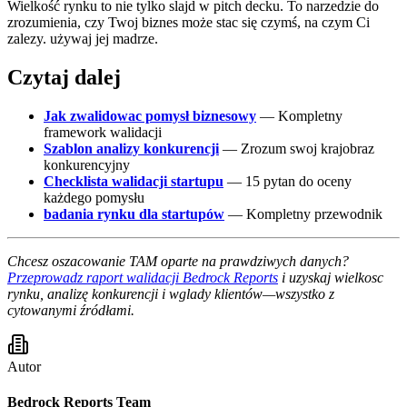
Wielkość rynku to nie tylko slajd w pitch decku. To narzedzie do
zrozumienia, czy Twoj biznes może stac się czymś, na czym Ci
zalezy. używaj jej madrze.
Czytaj dalej
Jak zwalidowac pomysł biznesowy
— Kompletny
framework walidacji
Szablon analizy konkurencji
— Zrozum swoj krajobraz
konkurencyjny
Checklista walidacji startupu
— 15 pytan do oceny
każdego pomysłu
badania rynku dla startupów
— Kompletny przewodnik
Chcesz oszacowanie TAM oparte na prawdziwych danych?
Przeprowadz raport walidacji Bedrock Reports
i uzyskaj wielkosc
rynku, analizę konkurencji i wglady klientów—wszystko z
cytowanymi źródłami.
Autor
Bedrock Reports Team