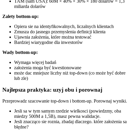
TAM (sam USA): 60M × 40% × 30% × 180 dolarow = 1,3
miliarda dolarów
Zalety bottom-up:
Opiera sie na identyfikowalnych, liczalnych klientach
Zmusza do jasnego przemyslenia definicji klienta
Ujawnia założenia, które można testować
Bardziej wiarygodne dla inwestorów
Wady bottom-up:
Wymaga więcej badań
założenia moga być kwestionowane
może dac mniejsze liczby niż top-down (co może być dobre
lub zle)
Najlepsza praktyka: uzyj obu i porownaj
Przeprowadz szacowanie top-down i bottom-up. Porownaj wyniki.
Jesli sa w tym samym rzedzie wielkosci (powiedzmy, oba
miedzy 500M a 1,5B), masz pewna walidacje.
Jesli znacząco sie roznia, zbadaj dlaczego. które założenia sa
blędne?