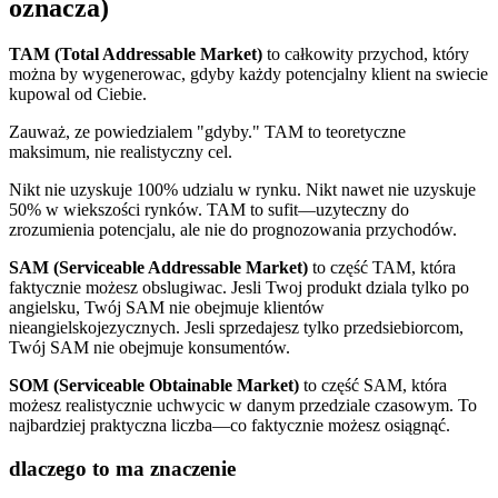
oznacza)
TAM (Total Addressable Market)
to całkowity przychod, który
można by wygenerowac, gdyby każdy potencjalny klient na swiecie
kupowal od Ciebie.
Zauważ, ze powiedzialem "gdyby." TAM to teoretyczne
maksimum, nie realistyczny cel.
Nikt nie uzyskuje 100% udzialu w rynku. Nikt nawet nie uzyskuje
50% w wiekszości rynków. TAM to sufit—uzyteczny do
zrozumienia potencjalu, ale nie do prognozowania przychodów.
SAM (Serviceable Addressable Market)
to część TAM, która
faktycznie możesz obslugiwac. Jesli Twoj produkt dziala tylko po
angielsku, Twój SAM nie obejmuje klientów
nieangielskojezycznych. Jesli sprzedajesz tylko przedsiebiorcom,
Twój SAM nie obejmuje konsumentów.
SOM (Serviceable Obtainable Market)
to część SAM, która
możesz realistycznie uchwycic w danym przedziale czasowym. To
najbardziej praktyczna liczba—co faktycznie możesz osiągnąć.
dlaczego to ma znaczenie