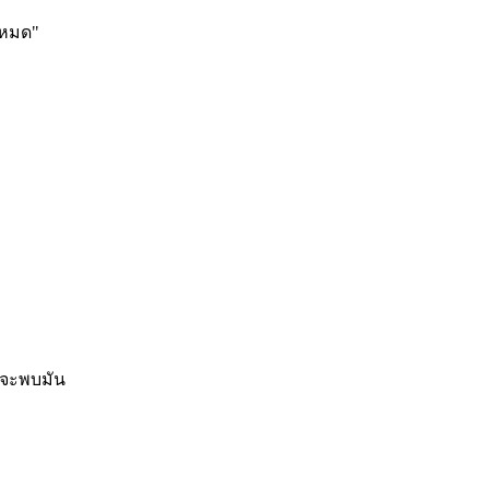
้งหมด"
r จะพบมัน