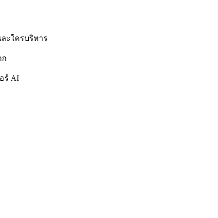
่ และใครบริหาร
าก
อร์ AI